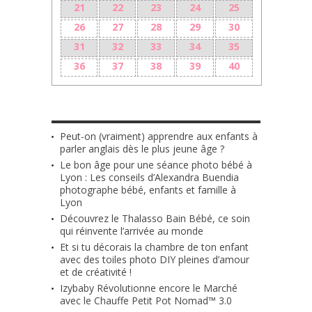
21
22
23
24
25
26
27
28
29
30
31
32
33
34
35
36
37
38
39
40
LES + RÉCENTS
Peut-on (vraiment) apprendre aux enfants à
parler anglais dès le plus jeune âge ?
Le bon âge pour une séance photo bébé à
Lyon : Les conseils d’Alexandra Buendia
photographe bébé, enfants et famille à
Lyon
Découvrez le Thalasso Bain Bébé, ce soin
qui réinvente l’arrivée au monde
Et si tu décorais la chambre de ton enfant
avec des toiles photo DIY pleines d’amour
et de créativité !
Izybaby Révolutionne encore le Marché
avec le Chauffe Petit Pot Nomad™ 3.0