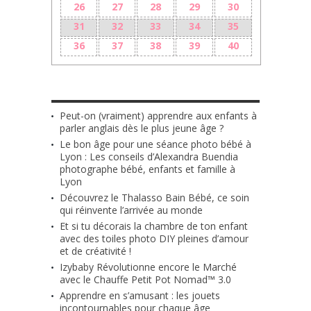
26
27
28
29
30
31
32
33
34
35
36
37
38
39
40
LES + RÉCENTS
Peut-on (vraiment) apprendre aux enfants à
parler anglais dès le plus jeune âge ?
Le bon âge pour une séance photo bébé à
Lyon : Les conseils d’Alexandra Buendia
photographe bébé, enfants et famille à
Lyon
Découvrez le Thalasso Bain Bébé, ce soin
qui réinvente l’arrivée au monde
Et si tu décorais la chambre de ton enfant
avec des toiles photo DIY pleines d’amour
et de créativité !
Izybaby Révolutionne encore le Marché
avec le Chauffe Petit Pot Nomad™ 3.0
Apprendre en s’amusant : les jouets
incontournables pour chaque âge