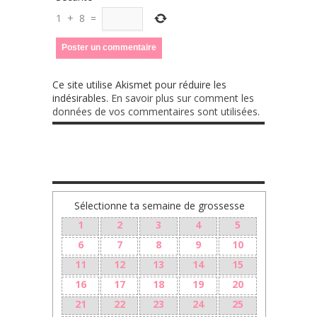
1
+
8
=
Ce site utilise Akismet pour réduire les
indésirables.
En savoir plus sur comment les
données de vos commentaires sont utilisées
.
TA GROSSESSE SEMAINE PAR SEMAINE
Sélectionne ta semaine de grossesse
1
2
3
4
5
6
7
8
9
10
11
12
13
14
15
16
17
18
19
20
21
22
23
24
25