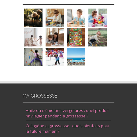
MA GROSSESSE
Huile ou crème anti-vergetures : quel produit
privilégier pendant la grossesse ?
Collagène et grossesse : quels bienfaits pour
la future maman ?