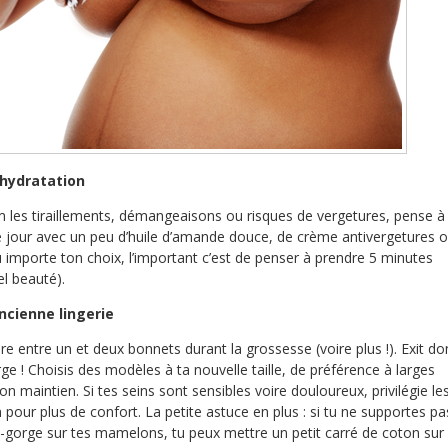
’hydratation
 les tiraillements, démangeaisons ou risques de vergetures, pense à
 jour avec un peu d’huile d’amande douce, de crème antivergetures 
eu importe ton choix, l’important c’est de penser à prendre 5 minutes
el beauté).
ncienne lingerie
dre entre un et deux bonnets durant la grossesse (voire plus !). Exit do
ge ! Choisis des modèles à ta nouvelle taille, de préférence à larges
on maintien. Si tes seins sont sensibles voire douloureux, privilégie le
pour plus de confort. La petite astuce en plus : si tu ne supportes pa
n-gorge sur tes mamelons, tu peux mettre un petit carré de coton sur