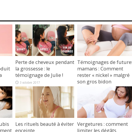
-
Perte de cheveux pendant
Témoignages de future
oduit
la grossesse : le
mamans : Comment
a
témoignage de Julie !
rester « nickel » malgré
son gros bidon
3 octobre 2017
4 février 2017
ubis
Les rituels beauté à éviter
Vergetures : comment
hement
enceinte
limiter les dégâts