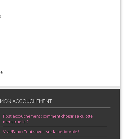
e
de
MON ACCOUCHEMENT
Post accouchement : comment choisir sa culotte
menstruelle ?
Vrai/Faux : Tout savoir sur la péridurale !