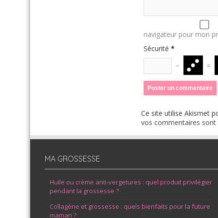
navigateur pour mon p
Sécurité
*
−
=
Ce site utilise Akismet p
vos commentaires sont u
MA GROSSESSE
Huile ou crème anti-vergetures : quel produit privilégier
pendant la grossesse ?
Collagène et grossesse : quels bienfaits pour la future
maman ?