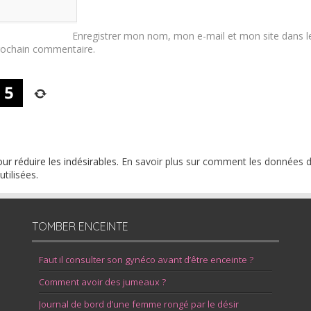
Enregistrer mon nom, mon e-mail et mon site dans l
rochain commentaire.
our réduire les indésirables.
En savoir plus sur comment les données 
tilisées
.
TOMBER ENCEINTE
Faut il consulter son gynéco avant d’être enceinte ?
Comment avoir des jumeaux ?
Journal de bord d’une femme rongé par le désir