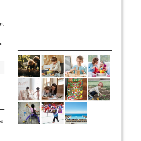
nt
tu
MES DIY
ps