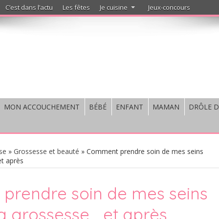
C’est dans l’actu
Les fêtes
Je cuisine
Jeux-concours
MON ACCOUCHEMENT
BÉBÉ
ENFANT
MAMAN
DRÔLE D
se
»
Grossesse et beauté
»
Comment prendre soin de mes seins
t après
prendre soin de mes seins
a grossesse… et après