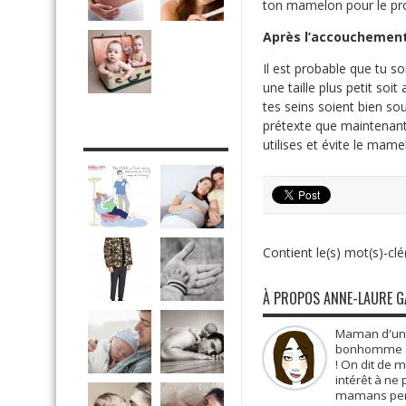
ton mamelon pour le pr
Après l’accouchemen
Il est probable que tu s
une taille plus petit soi
tes seins soient bien s
prétexte que maintenant 
DRÔLE DE DAD
utilises et évite le mame
Contient le(s) mot(s)-clé(
À PROPOS ANNE-LAURE 
Maman d'une 
bonhomme de 
! On dit de 
intérêt à ne
mamans pens