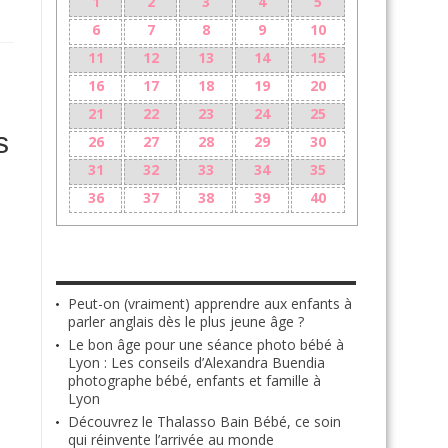
1
2
3
4
5
6
7
8
9
10
11
12
13
14
15
16
17
18
19
20
21
22
23
24
25
s
26
27
28
29
30
31
32
33
34
35
36
37
38
39
40
LES + RÉCENTS
Peut-on (vraiment) apprendre aux enfants à
parler anglais dès le plus jeune âge ?
Le bon âge pour une séance photo bébé à
Lyon : Les conseils d’Alexandra Buendia
photographe bébé, enfants et famille à
Lyon
Découvrez le Thalasso Bain Bébé, ce soin
qui réinvente l’arrivée au monde