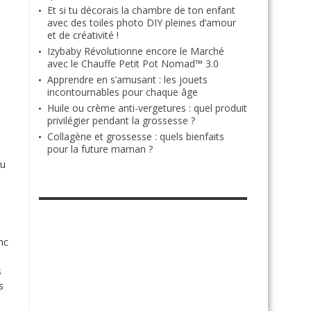
Et si tu décorais la chambre de ton enfant
avec des toiles photo DIY pleines d’amour
et de créativité !
Izybaby Révolutionne encore le Marché
avec le Chauffe Petit Pot Nomad™ 3.0
Apprendre en s’amusant : les jouets
incontournables pour chaque âge
Huile ou crème anti-vergetures : quel produit
privilégier pendant la grossesse ?
Collagène et grossesse : quels bienfaits
pour la future maman ?
ou
RETROUVE-NOUS SUR FACEBOOK
nc
s
s