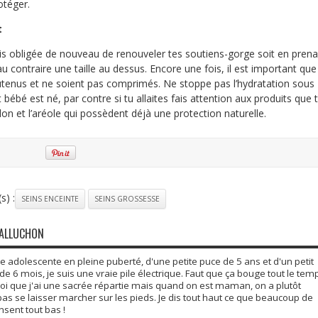
otéger.
t
ois obligée de nouveau de renouveler tes soutiens-gorge soit en prena
t au contraire une taille au dessus. Encore une fois, il est important que
outenus et ne soient pas comprimés. Ne stoppe pas l’hydratation sous
bébé est né, par contre si tu allaites fais attention aux produits que 
lon et l’aréole qui possèdent déjà une protection naturelle.
s) :
SEINS ENCEINTE
SEINS GROSSESSE
GALLUCHON
adolescente en pleine puberté, d'une petite puce de 5 ans et d'un petit
6 mois, je suis une vraie pile électrique. Faut que ça bouge tout le tem
moi que j'ai une sacrée répartie mais quand on est maman, on a plutôt
 pas se laisser marcher sur les pieds. Je dis tout haut ce que beaucoup de
ent tout bas !