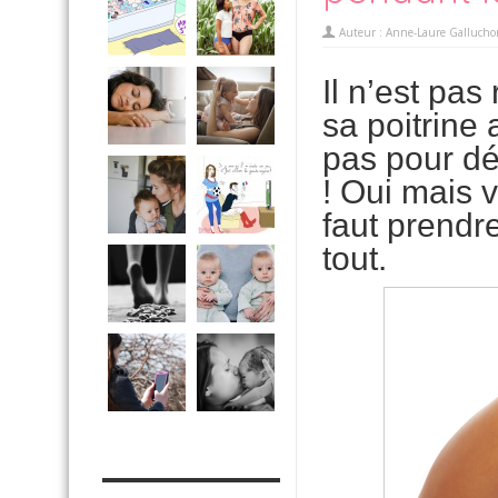
Auteur :
Anne-Laure Gallucho
Il n’est pas
sa poitrine
pas pour dé
! Oui mais v
faut prendr
tout.
MES OUTILS PRATIQUES