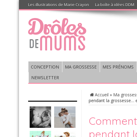
Les illustrations de Marie Crayon
La boîte à idées DDM
CONCEPTION
MA GROSSESSE
MES PRÉNOMS
NEWSLETTER
CHRONIQUE : VIS MA VIE DE
Accueil
»
Ma grosses
MUM’S
pendant la grossesse… e
Comment 
pendant l