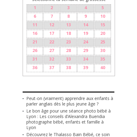
1
2
3
4
5
6
7
8
9
10
11
12
13
14
15
16
17
18
19
20
21
22
23
24
25
26
27
28
29
30
31
32
33
34
35
36
37
38
39
40
LES + RÉCENTS
Peut-on (vraiment) apprendre aux enfants à
parler anglais dès le plus jeune âge ?
Le bon âge pour une séance photo bébé à
Lyon : Les conseils d’Alexandra Buendia
photographe bébé, enfants et famille à
Lyon
Découvrez le Thalasso Bain Bébé, ce soin