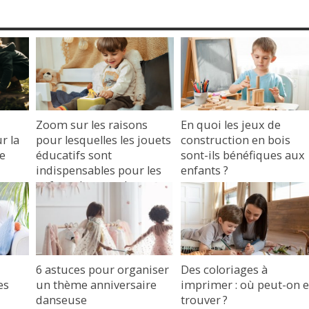
Zoom sur les raisons
En quoi les jeux de
r la
pour lesquelles les jouets
construction en bois
de
éducatifs sont
sont-ils bénéfiques aux
indispensables pour les
enfants ?
enfants (et pour les
26 mai 2023
parents)
18 juillet 2023
6 astuces pour organiser
Des coloriages à
es
un thème anniversaire
imprimer : où peut-on 
danseuse
trouver ?