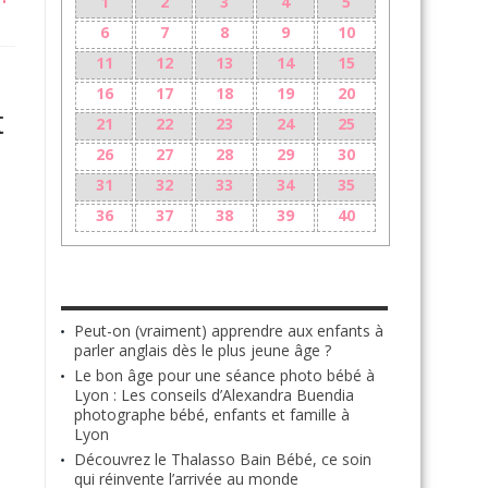
1
2
3
4
5
6
7
8
9
10
11
12
13
14
15
16
17
18
19
20
t
21
22
23
24
25
26
27
28
29
30
31
32
33
34
35
36
37
38
39
40
LES + RÉCENTS
Peut-on (vraiment) apprendre aux enfants à
parler anglais dès le plus jeune âge ?
Le bon âge pour une séance photo bébé à
Lyon : Les conseils d’Alexandra Buendia
photographe bébé, enfants et famille à
Lyon
Découvrez le Thalasso Bain Bébé, ce soin
qui réinvente l’arrivée au monde