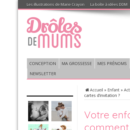
Les illustrations de Marie Crayon
La boîte à idées DDM
CONCEPTION
MA GROSSESSE
MES PRÉNOMS
NEWSLETTER
CHRONIQUE : VIS MA VIE DE
Accueil
»
Enfant
»
Act
MUM’S
cartes d’invitation ?
Votre enfa
comment g