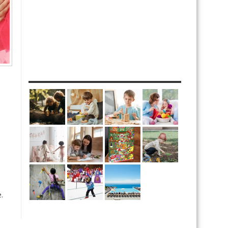
MES DIY
a
.