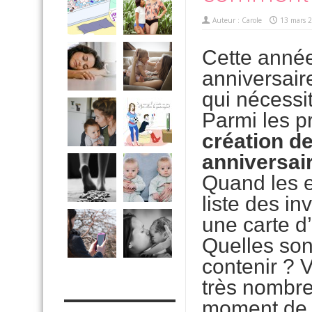
Auteur :
Carole
13 mars 
Cette année
anniversair
qui nécessi
Parmi les p
création de
anniversai
Quand les 
liste des in
une carte d’
Quelles sont
contenir ? 
très nombre
MES OUTILS PRATIQUES
moment de c