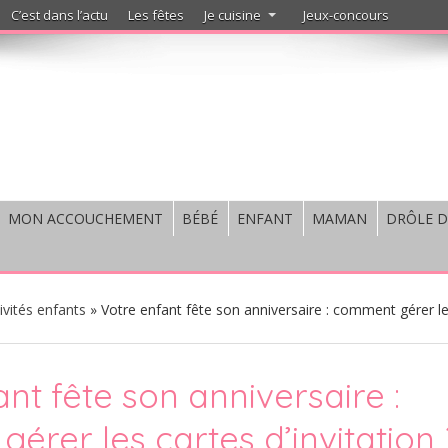
C’est dans l’actu
Les fêtes
Je cuisine
Jeux-concours
MON ACCOUCHEMENT
BÉBÉ
ENFANT
MAMAN
DRÔLE D
ivités enfants
»
Votre enfant fête son anniversaire : comment gérer l
nt fête son anniversaire :
érer les cartes d’invitation 