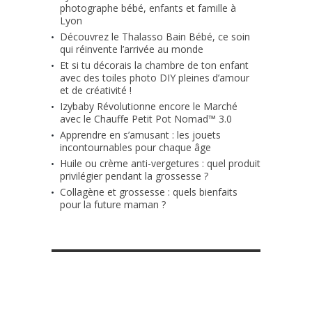
photographe bébé, enfants et famille à
Lyon
Découvrez le Thalasso Bain Bébé, ce soin
qui réinvente l’arrivée au monde
Et si tu décorais la chambre de ton enfant
avec des toiles photo DIY pleines d’amour
et de créativité !
Izybaby Révolutionne encore le Marché
avec le Chauffe Petit Pot Nomad™ 3.0
Apprendre en s’amusant : les jouets
incontournables pour chaque âge
Huile ou crème anti-vergetures : quel produit
privilégier pendant la grossesse ?
Collagène et grossesse : quels bienfaits
pour la future maman ?
RETROUVE-NOUS SUR FACEBOOK