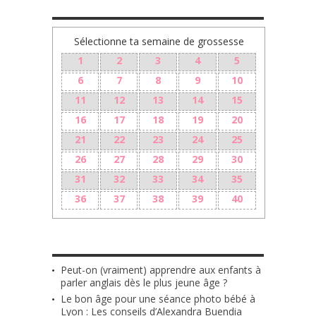
TA GROSSESSE SEMAINE PAR SEMAINE
Sélectionne ta semaine de grossesse
1
2
3
4
5
6
7
8
9
10
11
12
13
14
15
16
17
18
19
20
21
22
23
24
25
26
27
28
29
30
31
32
33
34
35
36
37
38
39
40
LES + RÉCENTS
Peut-on (vraiment) apprendre aux enfants à
parler anglais dès le plus jeune âge ?
Le bon âge pour une séance photo bébé à
Lyon : Les conseils d’Alexandra Buendia