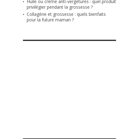
Huile ou crème anti-vergetures : quel produit
privilégier pendant la grossesse ?
Collagène et grossesse : quels bienfaits
pour la future maman ?
RETROUVE-NOUS SUR FACEBOOK
MES DIY