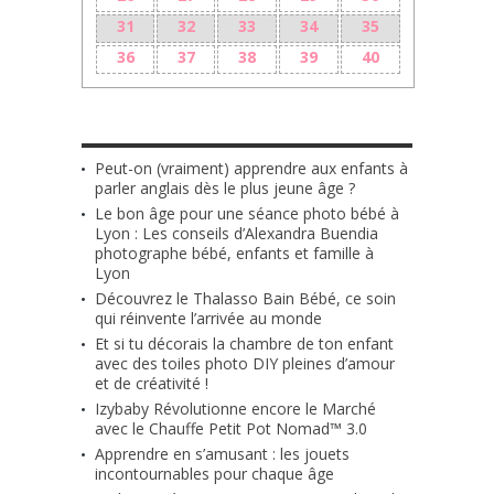
31
32
33
34
35
36
37
38
39
40
LES + RÉCENTS
Peut-on (vraiment) apprendre aux enfants à
parler anglais dès le plus jeune âge ?
Le bon âge pour une séance photo bébé à
Lyon : Les conseils d’Alexandra Buendia
photographe bébé, enfants et famille à
Lyon
Découvrez le Thalasso Bain Bébé, ce soin
qui réinvente l’arrivée au monde
Et si tu décorais la chambre de ton enfant
avec des toiles photo DIY pleines d’amour
et de créativité !
Izybaby Révolutionne encore le Marché
avec le Chauffe Petit Pot Nomad™ 3.0
Apprendre en s’amusant : les jouets
incontournables pour chaque âge