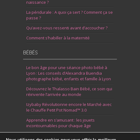
naissance ?
La péridurale : A quoi ça sert ? Comment ça se
passe ?
Qu’avez-vous ressenti avant d’accoucher ?
Comment s’habiller à la maternité
BÉBÉS
Le bon âge pour une séance photo bébé à
Lyon : Les conseils d’Alexandra Buendia
photographe bébé, enfants et famille à Lyon
Découvrez le Thalasso Bain Bébé, ce soin qui
réinvente l’arrivée au monde
Izybaby Révolutionne encore le Marché avec
le Chauffe Petit Pot Nomad™ 3.0
Apprendre en s’amusant : les jouets
incontournables pour chaque âge
7 Idées pour Fêter la Naissance d’un Garçon
Nous utilisons des cookies pour vous offrir la meilleure