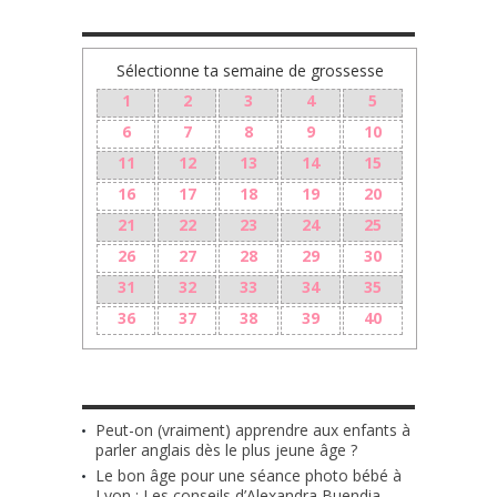
TA GROSSESSE SEMAINE PAR SEMAINE
Sélectionne ta semaine de grossesse
1
2
3
4
5
6
7
8
9
10
11
12
13
14
15
16
17
18
19
20
21
22
23
24
25
26
27
28
29
30
31
32
33
34
35
36
37
38
39
40
LES + RÉCENTS
Peut-on (vraiment) apprendre aux enfants à
parler anglais dès le plus jeune âge ?
Le bon âge pour une séance photo bébé à
Lyon : Les conseils d’Alexandra Buendia