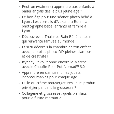
Peut-on (vraiment) apprendre aux enfants à
parler anglais dès le plus jeune âge ?
Le bon âge pour une séance photo bébé à
Lyon : Les conseils d’Alexandra Buendia
photographe bébé, enfants et famille à
Lyon
Découvrez le Thalasso Bain Bébé, ce soin
qui réinvente l’arrivée au monde
Et si tu décorais la chambre de ton enfant
avec des toiles photo DIY pleines d’amour
et de créativité !
Izybaby Révolutionne encore le Marché
avec le Chauffe Petit Pot Nomad™ 3.0
Apprendre en s’amusant : les jouets
incontournables pour chaque âge
Huile ou crème anti-vergetures : quel produit
privilégier pendant la grossesse ?
Collagène et grossesse : quels bienfaits
pour la future maman ?
RETROUVE-NOUS SUR FACEBOOK