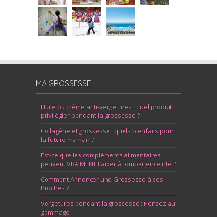
MA GROSSESSE
Huile ou crème anti-vergetures : quel produit
privilégier pendant la grossesse ?
Collagène et grossesse : quels bienfaits pour
la future maman ?
Est-ce que les compléments alimentaires
peuvent VRAIMENT t’aider à tomber enceinte ?
Comment Annoncer une Grossesse à ses
Proches ?
Vergetures pendant la grossesse : Pensez au
gommage !