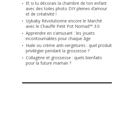
Et si tu décorais la chambre de ton enfant
avec des toiles photo DIY pleines d’amour
et de créativité !
Izybaby Révolutionne encore le Marché
avec le Chauffe Petit Pot Nomad™ 3.0
Apprendre en s’amusant : les jouets
incontournables pour chaque âge
Huile ou crème anti-vergetures : quel produit
privilégier pendant la grossesse ?
Collagène et grossesse : quels bienfaits
pour la future maman ?
RETROUVE-NOUS SUR FACEBOOK