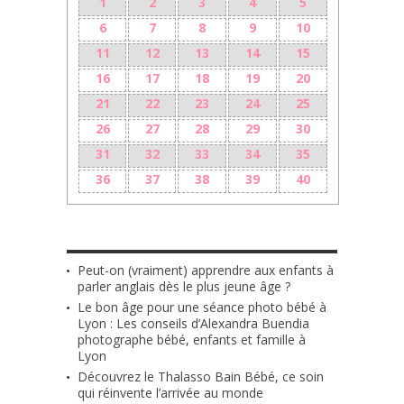
1
2
3
4
5
6
7
8
9
10
11
12
13
14
15
16
17
18
19
20
21
22
23
24
25
26
27
28
29
30
31
32
33
34
35
36
37
38
39
40
LES + RÉCENTS
Peut-on (vraiment) apprendre aux enfants à
parler anglais dès le plus jeune âge ?
Le bon âge pour une séance photo bébé à
Lyon : Les conseils d’Alexandra Buendia
photographe bébé, enfants et famille à
Lyon
Découvrez le Thalasso Bain Bébé, ce soin
qui réinvente l’arrivée au monde