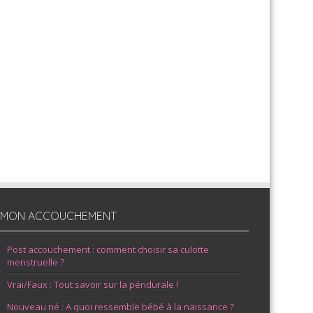
MON ACCOUCHEMENT
Post accouchement : comment choisir sa culotte
menstruelle ?
Vrai/Faux : Tout savoir sur la péridurale !
Nouveau né : A quoi ressemble bébé à la naissance ?