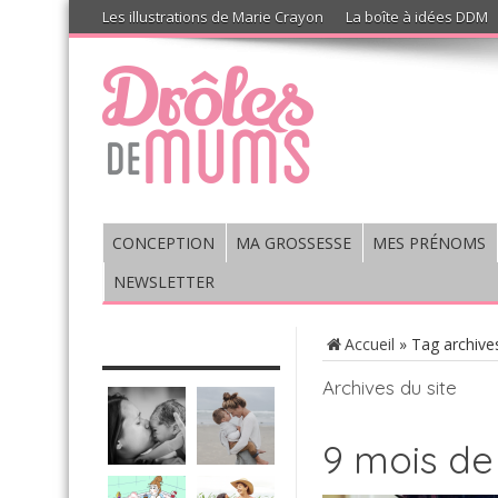
Les illustrations de Marie Crayon
La boîte à idées DDM
CONCEPTION
MA GROSSESSE
MES PRÉNOMS
NEWSLETTER
CHRONIQUE : VIS MA VIE DE
Accueil
»
Tag archive
MUM’S
Archives du site
9 mois de