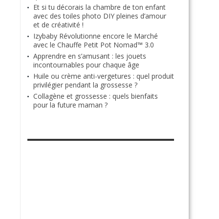
Et si tu décorais la chambre de ton enfant
avec des toiles photo DIY pleines d’amour
et de créativité !
Izybaby Révolutionne encore le Marché
avec le Chauffe Petit Pot Nomad™ 3.0
Apprendre en s’amusant : les jouets
incontournables pour chaque âge
Huile ou crème anti-vergetures : quel produit
privilégier pendant la grossesse ?
Collagène et grossesse : quels bienfaits
pour la future maman ?
RETROUVE-NOUS SUR FACEBOOK