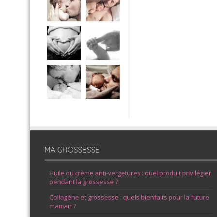
MA GROSSESSE
Huile ou crème anti-vergetures : quel produit privilégier
pendant la grossesse ?
Collagène et grossesse : quels bienfaits pour la future
maman ?