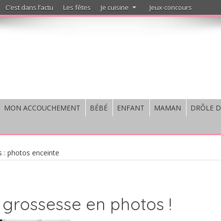
C’est dans l’actu
Les fêtes
Je cuisine
Jeux-concours
MON ACCOUCHEMENT
BÉBÉ
ENFANT
MAMAN
DRÔLE D
s : photos enceinte
 grossesse en photos !