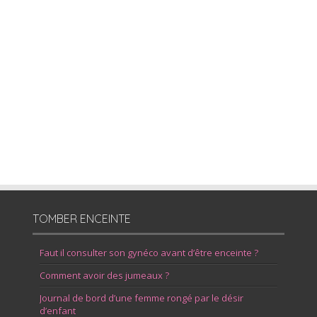
TOMBER ENCEINTE
Faut il consulter son gynéco avant d’être enceinte ?
Comment avoir des jumeaux ?
Journal de bord d’une femme rongé par le désir
d’enfant