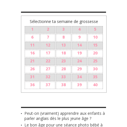
TA GROSSESSE SEMAINE PAR SEMAINE
Sélectionne ta semaine de grossesse
1
2
3
4
5
6
7
8
9
10
11
12
13
14
15
16
17
18
19
20
21
22
23
24
25
26
27
28
29
30
31
32
33
34
35
36
37
38
39
40
LES + RÉCENTS
Peut-on (vraiment) apprendre aux enfants à
parler anglais dès le plus jeune âge ?
Le bon âge pour une séance photo bébé à