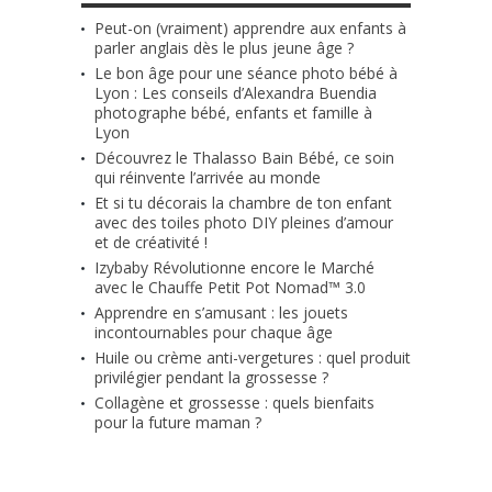
Peut-on (vraiment) apprendre aux enfants à
parler anglais dès le plus jeune âge ?
Le bon âge pour une séance photo bébé à
Lyon : Les conseils d’Alexandra Buendia
photographe bébé, enfants et famille à
Lyon
Découvrez le Thalasso Bain Bébé, ce soin
qui réinvente l’arrivée au monde
Et si tu décorais la chambre de ton enfant
avec des toiles photo DIY pleines d’amour
et de créativité !
Izybaby Révolutionne encore le Marché
avec le Chauffe Petit Pot Nomad™ 3.0
Apprendre en s’amusant : les jouets
incontournables pour chaque âge
Huile ou crème anti-vergetures : quel produit
privilégier pendant la grossesse ?
Collagène et grossesse : quels bienfaits
pour la future maman ?
RETROUVE-NOUS SUR FACEBOOK