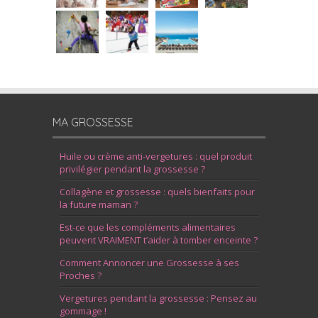
MA GROSSESSE
Huile ou crème anti-vergetures : quel produit
privilégier pendant la grossesse ?
Collagène et grossesse : quels bienfaits pour
la future maman ?
Est-ce que les compléments alimentaires
peuvent VRAIMENT t’aider à tomber enceinte ?
Comment Annoncer une Grossesse à ses
Proches ?
Vergetures pendant la grossesse : Pensez au
gommage !