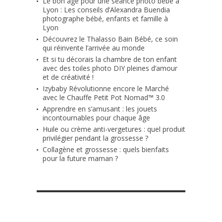
Le bon âge pour une séance photo bébé à
Lyon : Les conseils d’Alexandra Buendia
photographe bébé, enfants et famille à
Lyon
Découvrez le Thalasso Bain Bébé, ce soin
qui réinvente l’arrivée au monde
Et si tu décorais la chambre de ton enfant
avec des toiles photo DIY pleines d’amour
et de créativité !
Izybaby Révolutionne encore le Marché
avec le Chauffe Petit Pot Nomad™ 3.0
Apprendre en s’amusant : les jouets
incontournables pour chaque âge
Huile ou crème anti-vergetures : quel produit
privilégier pendant la grossesse ?
Collagène et grossesse : quels bienfaits
pour la future maman ?
RETROUVE-NOUS SUR FACEBOOK