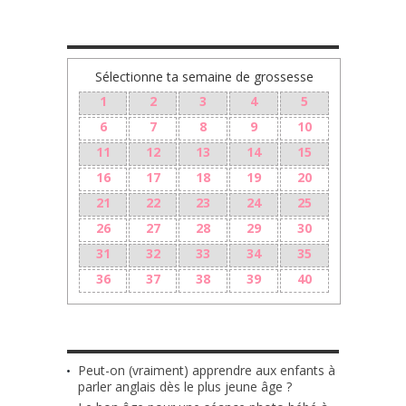
TA GROSSESSE SEMAINE PAR SEMAINE
Sélectionne ta semaine de grossesse
1
2
3
4
5
6
7
8
9
10
11
12
13
14
15
16
17
18
19
20
21
22
23
24
25
26
27
28
29
30
31
32
33
34
35
36
37
38
39
40
LES + RÉCENTS
Peut-on (vraiment) apprendre aux enfants à
parler anglais dès le plus jeune âge ?