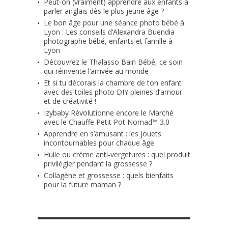
Peut-on (vraiment) apprendre aux enfants à
parler anglais dès le plus jeune âge ?
Le bon âge pour une séance photo bébé à
Lyon : Les conseils d’Alexandra Buendia
photographe bébé, enfants et famille à
Lyon
Découvrez le Thalasso Bain Bébé, ce soin
qui réinvente l’arrivée au monde
Et si tu décorais la chambre de ton enfant
avec des toiles photo DIY pleines d’amour
et de créativité !
Izybaby Révolutionne encore le Marché
avec le Chauffe Petit Pot Nomad™ 3.0
Apprendre en s’amusant : les jouets
incontournables pour chaque âge
Huile ou crème anti-vergetures : quel produit
privilégier pendant la grossesse ?
Collagène et grossesse : quels bienfaits
pour la future maman ?
RETROUVE-NOUS SUR FACEBOOK