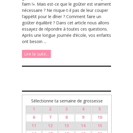
faim !». Mais est-ce que le goûter est vraiment
nécessaire ? Ne risque-t-il pas de leur couper
l’appétit pour le dîner ? Comment faire un
goûter équilibré ? Dans cet article nous allons
essayez de répondre à toutes ces questions.
Après une longue journée d’école, vos enfants
ont besoin ...
Lire la suite...
TA GROSSESSE SEMAINE PAR SEMAINE
Sélectionne ta semaine de grossesse
1
2
3
4
5
6
7
8
9
10
11
12
13
14
15