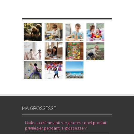
MES DIY
MA GROSSESSE
Huile ou crème anti-vergetures : quel produit
privilégier pendant la grossesse ?