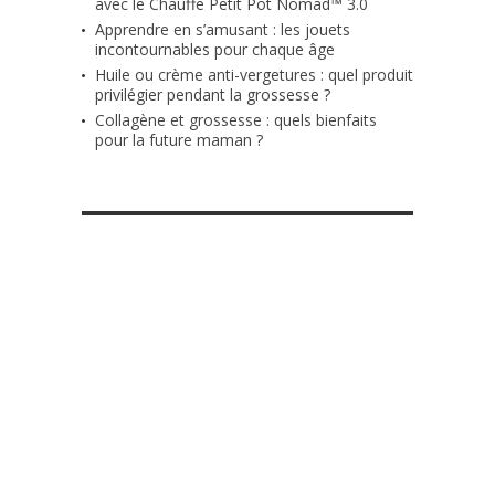
avec le Chauffe Petit Pot Nomad™ 3.0
Apprendre en s’amusant : les jouets
incontournables pour chaque âge
Huile ou crème anti-vergetures : quel produit
privilégier pendant la grossesse ?
Collagène et grossesse : quels bienfaits
pour la future maman ?
RETROUVE-NOUS SUR FACEBOOK