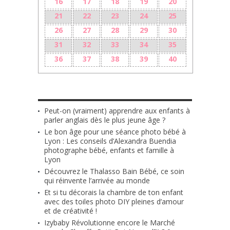
16
17
18
19
20
21
22
23
24
25
26
27
28
29
30
31
32
33
34
35
36
37
38
39
40
LES + RÉCENTS
Peut-on (vraiment) apprendre aux enfants à
parler anglais dès le plus jeune âge ?
Le bon âge pour une séance photo bébé à
Lyon : Les conseils d’Alexandra Buendia
photographe bébé, enfants et famille à
Lyon
Découvrez le Thalasso Bain Bébé, ce soin
qui réinvente l’arrivée au monde
Et si tu décorais la chambre de ton enfant
avec des toiles photo DIY pleines d’amour
et de créativité !
Izybaby Révolutionne encore le Marché