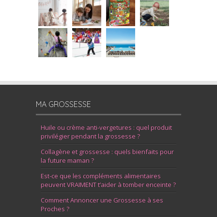
MA GROSSESSE
Huile ou crème anti-vergetures : quel produit
privilégier pendant la grossesse ?
Collagène et grossesse : quels bienfaits pour
la future maman ?
Est-ce que les compléments alimentaires
peuvent VRAIMENT t’aider à tomber enceinte ?
Comment Annoncer une Grossesse à ses
Proches ?