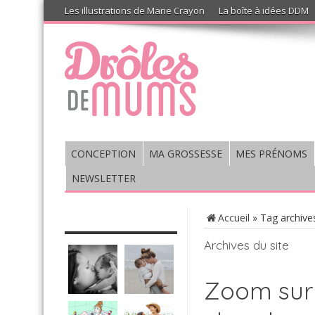
Les illustrations de Marie Crayon
La boîte à idées DDM
CONCEPTION
MA GROSSESSE
MES PRÉNOMS
NEWSLETTER
CHRONIQUE : VIS MA VIE DE
Accueil
»
Tag archive
MUM’S
Archives du site
Zoom sur 