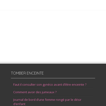
TOMBER ENCEINTE
Faut il consulter son gynéco avant d’être enceinte ?
Comment avoir des jumeaux ?
Journal de bord d’une femme rongé par le désir
d’enfant