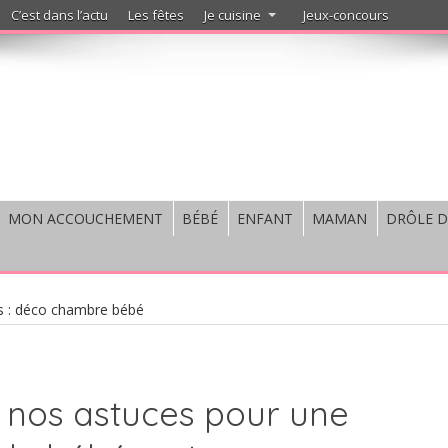
C’est dans l’actu
Les fêtes
Je cuisine
Jeux-concours
MON ACCOUCHEMENT
BÉBÉ
ENFANT
MAMAN
DRÔLE D
s : déco chambre bébé
nos astuces pour une