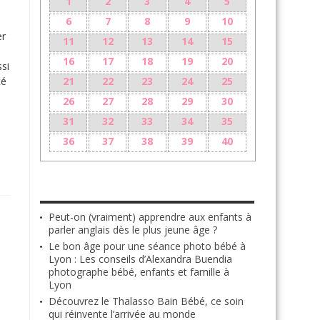
1
2
3
4
5
6
7
8
9
10
er
11
12
13
14
15
16
17
18
19
20
ssi
té
21
22
23
24
25
26
27
28
29
30
31
32
33
34
35
36
37
38
39
40
LES + RÉCENTS
Peut-on (vraiment) apprendre aux enfants à
parler anglais dès le plus jeune âge ?
Le bon âge pour une séance photo bébé à
Lyon : Les conseils d’Alexandra Buendia
photographe bébé, enfants et famille à
Lyon
Découvrez le Thalasso Bain Bébé, ce soin
qui réinvente l’arrivée au monde