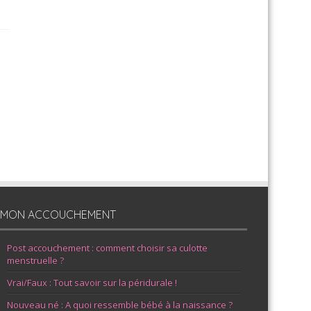
MON ACCOUCHEMENT
Post accouchement : comment choisir sa culotte
menstruelle ?
Vrai/Faux : Tout savoir sur la péridurale !
Nouveau né : A quoi ressemble bébé à la naissance ?