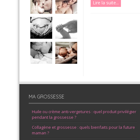
Lire la suite...
MA GROSSESSE
Huile ou crème anti-vergetures : quel produit privilégier
pendant la grossesse ?
Collagène et grossesse : quels bienfaits pour la future
maman ?