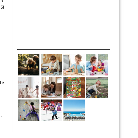
la
 Si
MES DIY
te
e
nt