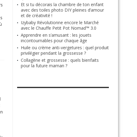
Et si tu décorais la chambre de ton enfant
rs
avec des toiles photo DIY pleines d’amour
et de créativité !
es
Izybaby Révolutionne encore le Marché
ù
avec le Chauffe Petit Pot Nomad™ 3.0
Apprendre en s’amusant : les jouets
incontournables pour chaque âge
Huile ou crème anti-vergetures : quel produit
privilégier pendant la grossesse ?
Collagène et grossesse : quels bienfaits
pour la future maman ?
RETROUVE-NOUS SUR FACEBOOK
l
t
on