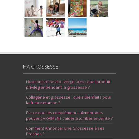
MA GROSSESSE
Huile ou crème anti-vergetures : quel produit
privilégier pendant la grossesse ?
Collagène et grossesse : quels bienfaits pour
la future maman ?
Est-ce que les compléments alimentaires
peuvent VRAIMENT t’aider à tomber enceinte ?
Comment Annoncer une Grossesse à ses
Proches ?