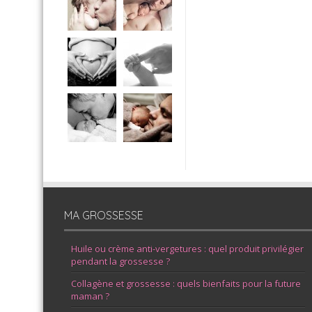
MA GROSSESSE
Huile ou crème anti-vergetures : quel produit privilégier
pendant la grossesse ?
Collagène et grossesse : quels bienfaits pour la future
maman ?