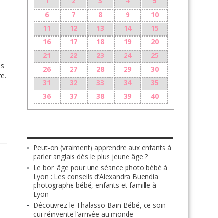
1
2
3
4
5
6
7
8
9
10
11
12
13
14
15
16
17
18
19
20
21
22
23
24
25
es
26
27
28
29
30
re.
31
32
33
34
35
36
37
38
39
40
LES + RÉCENTS
Peut-on (vraiment) apprendre aux enfants à
parler anglais dès le plus jeune âge ?
Le bon âge pour une séance photo bébé à
Lyon : Les conseils d’Alexandra Buendia
photographe bébé, enfants et famille à
Lyon
Découvrez le Thalasso Bain Bébé, ce soin
qui réinvente l’arrivée au monde