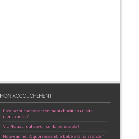
MON ACCOUCHEMENT
Post accouchement : comment choisir sa culotte
menstruelle ?
Vrai/Faux : Tout savoir sur la péridurale !
Nouveau né : A quoi ressemble bébé à la naissance ?