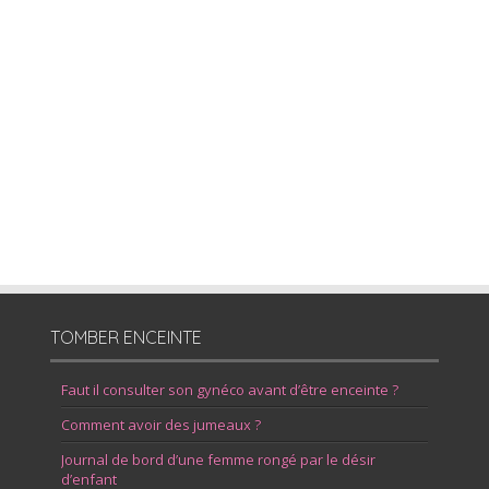
TOMBER ENCEINTE
Faut il consulter son gynéco avant d’être enceinte ?
Comment avoir des jumeaux ?
Journal de bord d’une femme rongé par le désir
d’enfant