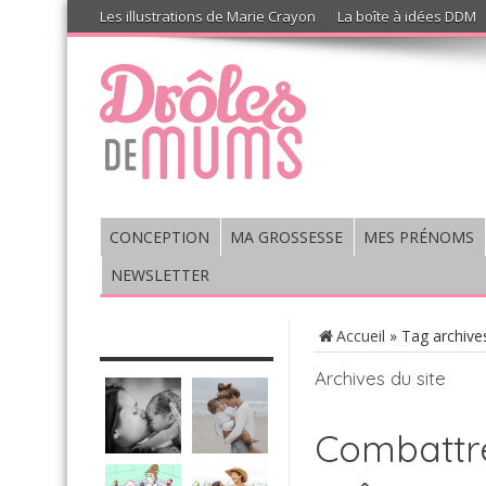
Les illustrations de Marie Crayon
La boîte à idées DDM
CONCEPTION
MA GROSSESSE
MES PRÉNOMS
NEWSLETTER
CHRONIQUE : VIS MA VIE DE
Accueil
»
Tag archives
MUM’S
Archives du site
Combattre