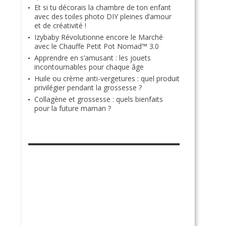
Et si tu décorais la chambre de ton enfant
avec des toiles photo DIY pleines d’amour
et de créativité !
Izybaby Révolutionne encore le Marché
avec le Chauffe Petit Pot Nomad™ 3.0
Apprendre en s’amusant : les jouets
incontournables pour chaque âge
Huile ou crème anti-vergetures : quel produit
privilégier pendant la grossesse ?
Collagène et grossesse : quels bienfaits
pour la future maman ?
RETROUVE-NOUS SUR FACEBOOK