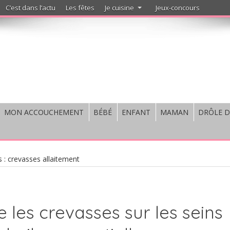
C’est dans l’actu
Les fêtes
Je cuisine
Jeux-concours
MON ACCOUCHEMENT
BÉBÉ
ENFANT
MAMAN
DRÔLE D
 : crevasses allaitement
 les crevasses sur les seins