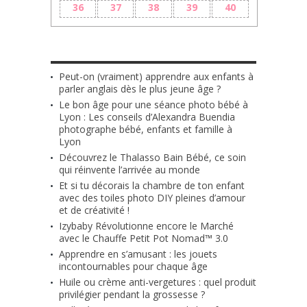
36
37
38
39
40
LES + RÉCENTS
Peut-on (vraiment) apprendre aux enfants à
parler anglais dès le plus jeune âge ?
Le bon âge pour une séance photo bébé à
Lyon : Les conseils d’Alexandra Buendia
photographe bébé, enfants et famille à
Lyon
Découvrez le Thalasso Bain Bébé, ce soin
qui réinvente l’arrivée au monde
Et si tu décorais la chambre de ton enfant
avec des toiles photo DIY pleines d’amour
et de créativité !
Izybaby Révolutionne encore le Marché
avec le Chauffe Petit Pot Nomad™ 3.0
Apprendre en s’amusant : les jouets
incontournables pour chaque âge
Huile ou crème anti-vergetures : quel produit
privilégier pendant la grossesse ?