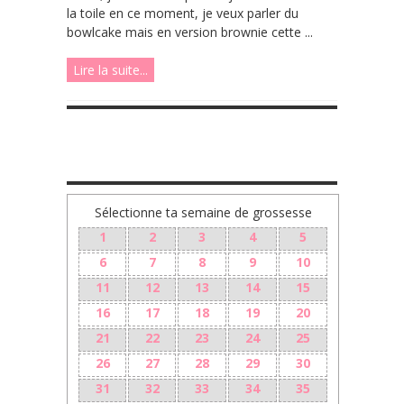
la toile en ce moment, je veux parler du
bowlcake mais en version brownie cette ...
Lire la suite...
TA GROSSESSE SEMAINE PAR SEMAINE
Sélectionne ta semaine de grossesse
1
2
3
4
5
6
7
8
9
10
11
12
13
14
15
16
17
18
19
20
21
22
23
24
25
26
27
28
29
30
31
32
33
34
35