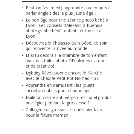
Peut-on (vraiment) apprendre aux enfants à
parler anglais dès le plus jeune âge ?
Le bon âge pour une séance photo bébé à
Lyon : Les conseils d’Alexandra Buendia
photographe bébé, enfants et famille à
Lyon
Découvrez le Thalasso Bain Bébé, ce soin
qui réinvente l’arrivée au monde
Et si tu décorais la chambre de ton enfant
avec des toiles photo DIY pleines d’amour
et de créativité !
Izybaby Révolutionne encore le Marché
avec le Chauffe Petit Pot Nomad™ 3.0
Apprendre en s’amusant : les jouets
incontournables pour chaque âge
Huile ou crème anti-vergetures : quel produit
privilégier pendant la grossesse ?
Collagène et grossesse : quels bienfaits
pour la future maman ?
RETROUVE-NOUS SUR FACEBOOK