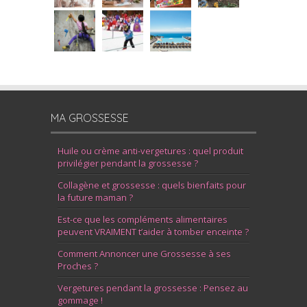
MA GROSSESSE
Huile ou crème anti-vergetures : quel produit
privilégier pendant la grossesse ?
Collagène et grossesse : quels bienfaits pour
la future maman ?
Est-ce que les compléments alimentaires
peuvent VRAIMENT t’aider à tomber enceinte ?
Comment Annoncer une Grossesse à ses
Proches ?
Vergetures pendant la grossesse : Pensez au
gommage !