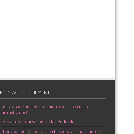
MON ACCOUCHEMENT
Post accouchement : comment choisir sa culotte
menstruelle ?
Vrai/Faux : Tout savoir sur la péridurale !
Nouveau né : A quoi ressemble bébé à la naissance ?