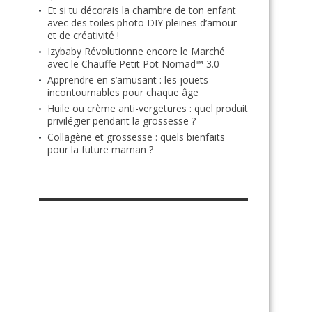
Et si tu décorais la chambre de ton enfant
avec des toiles photo DIY pleines d’amour
et de créativité !
Izybaby Révolutionne encore le Marché
avec le Chauffe Petit Pot Nomad™ 3.0
Apprendre en s’amusant : les jouets
incontournables pour chaque âge
Huile ou crème anti-vergetures : quel produit
privilégier pendant la grossesse ?
Collagène et grossesse : quels bienfaits
pour la future maman ?
RETROUVE-NOUS SUR FACEBOOK