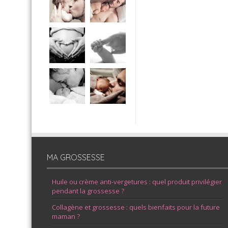
MA GROSSESSE
Huile ou crème anti-vergetures : quel produit privilégier
pendant la grossesse ?
Collagène et grossesse : quels bienfaits pour la future
maman ?