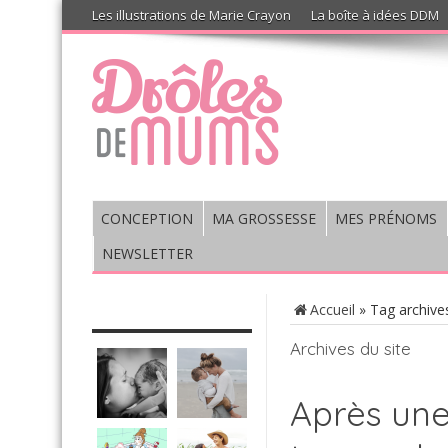
Les illustrations de Marie Crayon
La boîte à idées DDM
CONCEPTION
MA GROSSESSE
MES PRÉNOMS
NEWSLETTER
CHRONIQUE : VIS MA VIE DE
Accueil
»
Tag archives
MUM’S
Archives du site
Après un