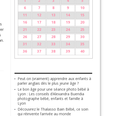
1
2
3
4
5
6
7
8
9
10
11
12
13
14
15
16
17
18
19
20
és
ver
21
22
23
24
25
s
26
27
28
29
30
an.
31
32
33
34
35
.
36
37
38
39
40
LES + RÉCENTS
Peut-on (vraiment) apprendre aux enfants à
parler anglais dès le plus jeune âge ?
Le bon âge pour une séance photo bébé à
Lyon : Les conseils d’Alexandra Buendia
photographe bébé, enfants et famille à
Lyon
Découvrez le Thalasso Bain Bébé, ce soin
qui réinvente l’arrivée au monde