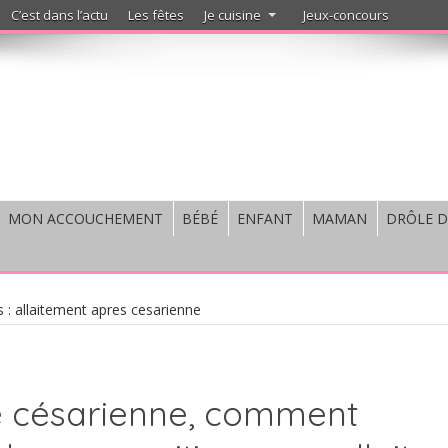
C’est dans l’actu
Les fêtes
Je cuisine
Jeux-concours
MON ACCOUCHEMENT
BÉBÉ
ENFANT
MAMAN
DRÔLE D
 : allaitement apres cesarienne
e césarienne, comment