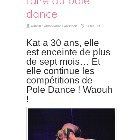
faire du pole
dance
Auteur :
Anne-Laure Galluchon
23 mai 2016
Kat a 30 ans, elle
est enceinte de plus
de sept mois… Et
elle continue les
compétitions de
Pole Dance ! Waouh
!