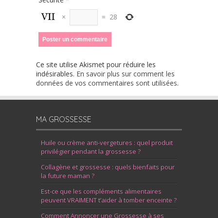
×
=
28
Ce site utilise Akismet pour réduire les
indésirables.
En savoir plus sur comment les
données de vos commentaires sont utilisées
.
MA GROSSESSE
Huile ou crème anti-vergetures : quel produit
privilégier pendant la grossesse ?
Collagène et grossesse : quels bienfaits pour
la future maman ?
Est-ce que les compléments alimentaires
peuvent VRAIMENT t’aider à tomber enceinte ?
Comment Annoncer une Grossesse à ses