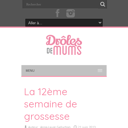
MENU
La 12ème
semaine de
grossesse
Auteur :
Anne-Laure Galluchon
21 juin 2013