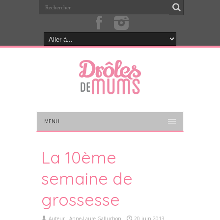
MENU
La 10ème
semaine de
grossesse
Auteur :
Anne-Laure Galluchon
20 juin 2013