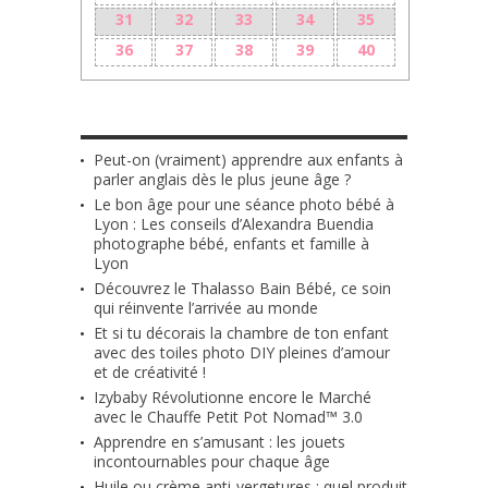
31
32
33
34
35
36
37
38
39
40
LES + RÉCENTS
Peut-on (vraiment) apprendre aux enfants à
parler anglais dès le plus jeune âge ?
Le bon âge pour une séance photo bébé à
Lyon : Les conseils d’Alexandra Buendia
photographe bébé, enfants et famille à
Lyon
Découvrez le Thalasso Bain Bébé, ce soin
qui réinvente l’arrivée au monde
Et si tu décorais la chambre de ton enfant
avec des toiles photo DIY pleines d’amour
et de créativité !
Izybaby Révolutionne encore le Marché
avec le Chauffe Petit Pot Nomad™ 3.0
Apprendre en s’amusant : les jouets
incontournables pour chaque âge
Huile ou crème anti-vergetures : quel produit