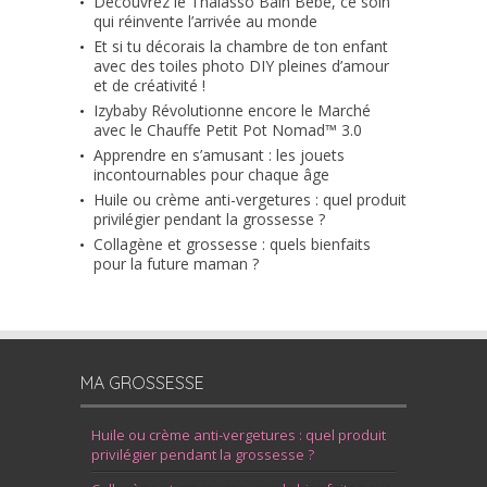
Découvrez le Thalasso Bain Bébé, ce soin
qui réinvente l’arrivée au monde
Et si tu décorais la chambre de ton enfant
avec des toiles photo DIY pleines d’amour
et de créativité !
Izybaby Révolutionne encore le Marché
avec le Chauffe Petit Pot Nomad™ 3.0
Apprendre en s’amusant : les jouets
incontournables pour chaque âge
Huile ou crème anti-vergetures : quel produit
privilégier pendant la grossesse ?
Collagène et grossesse : quels bienfaits
pour la future maman ?
MA GROSSESSE
Huile ou crème anti-vergetures : quel produit
privilégier pendant la grossesse ?