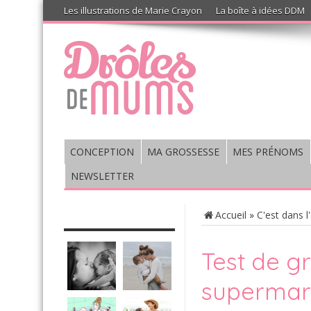
Les illustrations de Marie Crayon
La boîte à idées DDM
CONCEPTION
MA GROSSESSE
MES PRÉNOMS
NEWSLETTER
CHRONIQUE : VIS MA VIE DE
Accueil
»
C'est dans l
MUM’S
Test de g
supermarch