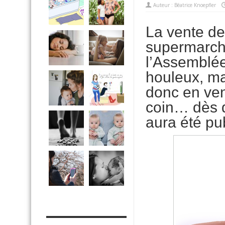
Auteur :
Béatrice Knoepfler
La vente de
supermarché
l’Assemblée
houleux, ma
donc en ven
coin… dès qu
aura été pub
MES OUTILS PRATIQUES