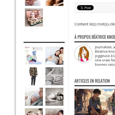
Contient le(s) mot(s)-clé(
À PROPOS BÉATRICE KNO
DRÔLE DE DAD
Journaliste, 
Béatrice Kno
joggeuse à la
Une vraie fe
bonnes raiso
ARTICLES EN RELATION