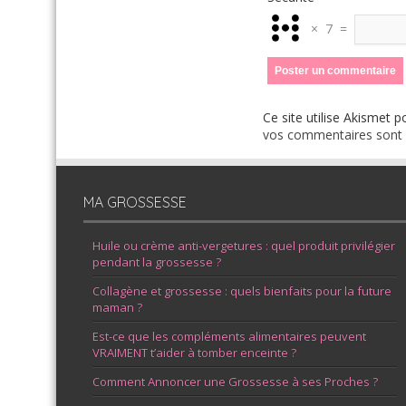
×
7
=
Ce site utilise Akismet p
vos commentaires sont u
MA GROSSESSE
Huile ou crème anti-vergetures : quel produit privilégier
pendant la grossesse ?
Collagène et grossesse : quels bienfaits pour la future
maman ?
Est-ce que les compléments alimentaires peuvent
VRAIMENT t’aider à tomber enceinte ?
Comment Annoncer une Grossesse à ses Proches ?