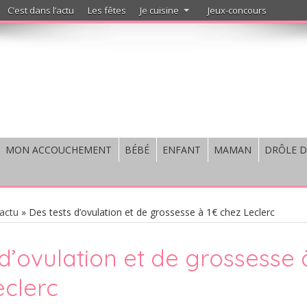
C’est dans l’actu
Les fêtes
Je cuisine
Jeux-concours
MON ACCOUCHEMENT
BÉBÉ
ENFANT
MAMAN
DRÔLE D
'actu
»
Des tests d’ovulation et de grossesse à 1€ chez Leclerc
 d’ovulation et de grossesse 
eclerc