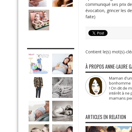
communiqué ses prix de 
évocation, grincer les d
faite)
DRÔLE DE DAD
Contient le(s) mot(s)-clé(
À PROPOS ANNE-LAURE 
Maman d'une 
bonhomme de 
! On dit de 
intérêt à ne
mamans pens
ARTICLES EN RELATION