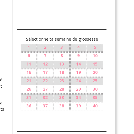
TA GROSSESSE SEMAINE PAR SEMAINE
Sélectionne ta semaine de grossesse
1
2
3
4
5
6
7
8
9
10
11
12
13
14
15
16
17
18
19
20
té
21
22
23
24
25
nt
26
27
28
29
30
31
32
33
34
35
la
36
37
38
39
40
sts
LE 10ÈME MOIS