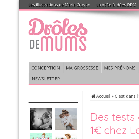
Les illustrations de Marie Crayon
La boîte à idées DDM
CONCEPTION
MA GROSSESSE
MES PRÉNOMS
NEWSLETTER
CHRONIQUE : VIS MA VIE DE
Accueil
»
C'est dans l
MUM’S
Des tests
1€ chez L