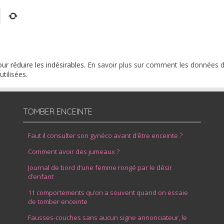
our réduire les indésirables.
En savoir plus sur comment les données 
tilisées
.
TOMBER ENCEINTE
Faut il consulter son gynéco avant d’être enceinte ?
Comment avoir des jumeaux ?
Journal de bord d’une femme rongé par le désir
d’enfant
11 comportements qu’on a souvent quand on essaie
de tomber enceinte
Fausses-couches sans aucun signe annonciateur, le