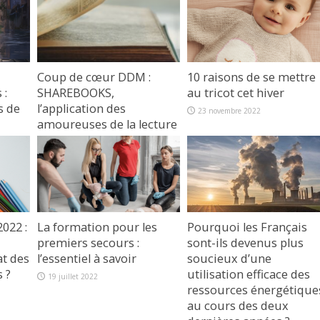
Coup de cœur DDM :
10 raisons de se mettre
 :
SHAREBOOKS,
au tricot cet hiver
s de
l’application des
23 novembre 2022
amoureuses de la lecture
27 avril 2023
2022 :
La formation pour les
Pourquoi les Français
premiers secours :
sont-ils devenus plus
at des
l’essentiel à savoir
soucieux d’une
 ?
utilisation efficace des
19 juillet 2022
ressources énergétique
au cours des deux