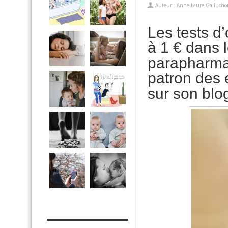
Auteur :
Anne-Laure Gallucho
Les tests d
à 1 € dans 
parapharmac
patron des 
sur son blo
MES OUTILS PRATIQUES