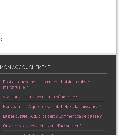
de
MON ACCOUCHEMENT
Post accouchement : comment choisir sa culotte
menstruelle ?
Vrai/Faux : Tout savoir sur la péridurale !
Nouveau né : A quoi ressemble bébé à la naissance ?
La péridurale : A quoi ça sert ? Comment ça se passe ?
Qu’avez-vous ressenti avant d’accoucher ?