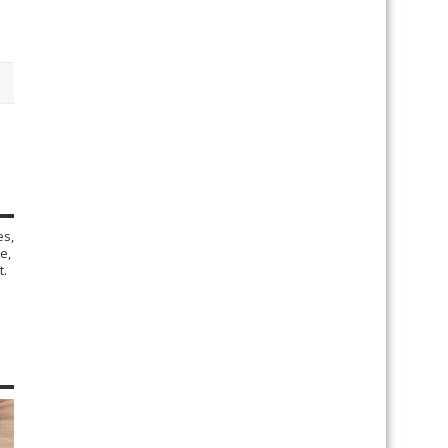
es,
e,
t.