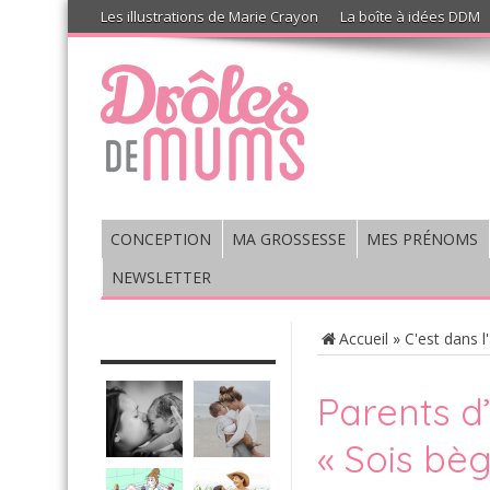
Les illustrations de Marie Crayon
La boîte à idées DDM
CONCEPTION
MA GROSSESSE
MES PRÉNOMS
NEWSLETTER
CHRONIQUE : VIS MA VIE DE
Accueil
»
C'est dans l
MUM’S
Parents d’
« Sois bèg