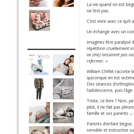
La vie quand on est bègu
ne l’est pas.
C’est vivre avec ce qu’il 
Un échange avec un com
Imaginez être paralysé d
DRÔLE DE DAD
répétition cruellement i
ne (me) laissaient pas in
refermer.
»
William Chiflet raconte 
quiconque en est victim
Des séances d’orthophon
l’adolescence, puis l’âg
Triste, ce livre ? Non, ja
pitié, il ne fait pas pleu
famille et ses parents 
Parents d’enfant bègue,
sensible et instructive s