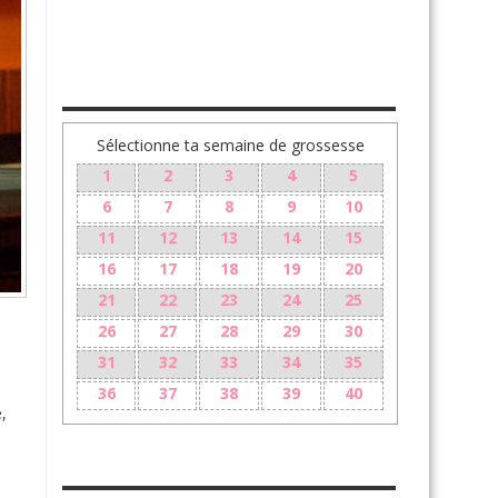
TA GROSSESSE SEMAINE PAR SEMAINE
Sélectionne ta semaine de grossesse
1
2
3
4
5
6
7
8
9
10
11
12
13
14
15
16
17
18
19
20
21
22
23
24
25
a
26
27
28
29
30
31
32
33
34
35
36
37
38
39
40
,
LE 10ÈME MOIS