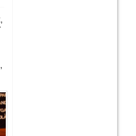
,
r
,