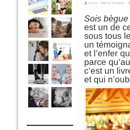
Auteur :
Béatrice Knoepfler
Sois bègue e
est un de ce
sous tous l
un témoigna
et l’enfer q
parce qu’au
c’est un liv
et qui n’oub
MES OUTILS PRATIQUES