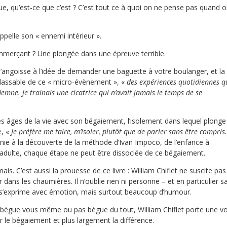
e, qu’est-ce que c’est ? C’est tout ce à quoi on ne pense pas quand 
appelle son « ennemi intérieur ».
merçant ? Une plongée dans une épreuve terrible.
’angoisse à l’idée de demander une baguette à votre boulanger, et la
nlassable de ce « micro-évènement », «
des expériences quotidiennes q
demne. Je trainais une cicatrice qui n’avait jamais le temps de se
les âges de la vie avec son bégaiement, l’isolement dans lequel plonge
e, «
Je préfère me taire, m’isoler, plutôt que de parler sans être compris.
ie à la découverte de la méthode d’Ivan Impoco, de l’enfance à
e adulte, chaque étape ne peut être dissociée de ce bégaiement.
mais. C’est aussi la prouesse de ce livre : William Chiflet ne suscite pas
rer dans les chaumières. Il n’oublie rien ni personne – et en particulier s
-, s’exprime avec émotion, mais surtout beaucoup d’humour.
 bègue vous même ou pas bègue du tout, William Chiflet porte une vo
ur le bégaiement et plus largement la différence.