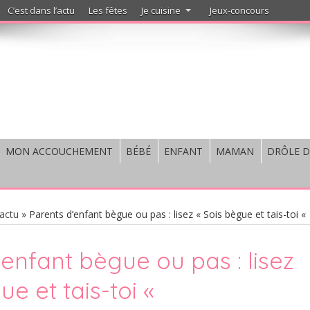
C’est dans l’actu
Les fêtes
Je cuisine
Jeux-concours
MON ACCOUCHEMENT
BÉBÉ
ENFANT
MAMAN
DRÔLE D
'actu
»
Parents d’enfant bègue ou pas : lisez « Sois bègue et tais-toi «
enfant bègue ou pas : lisez
ue et tais-toi «