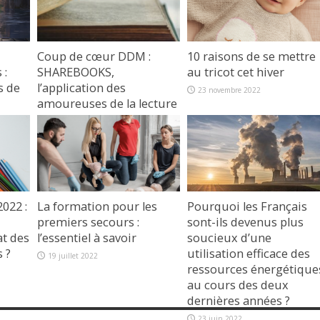
Coup de cœur DDM :
10 raisons de se mettre
 :
SHAREBOOKS,
au tricot cet hiver
s de
l’application des
23 novembre 2022
amoureuses de la lecture
27 avril 2023
2022 :
La formation pour les
Pourquoi les Français
premiers secours :
sont-ils devenus plus
at des
l’essentiel à savoir
soucieux d’une
 ?
utilisation efficace des
19 juillet 2022
ressources énergétique
au cours des deux
dernières années ?
23 juin 2022