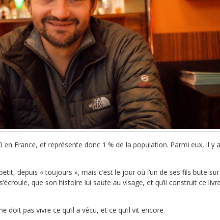
en France, et représente donc 1 % de la population. Parmi eux, il y 
etit, depuis « toujours », mais c’est le jour où l’un de ses fils bute sur
roule, que son histoire lui saute au visage, et qu’il construit ce livre
e doit pas vivre ce qu’il a vécu, et ce qu’il vit encore.