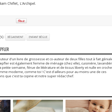
lliam Chiflet, L’Archipel.
s) :
BÉGAIEMENT
ENFANT BÈGUE
EPFLER
auteur d'un livre de grossesse et co-auteur de deux filles tout à fait génial
epfler est également femme de ménage (chez elle), cuisinière, lavandièr
 petite semaine, férue de littérature et de tissus liberty et nulle en croche
mme moderne, comme toi ! C'est d'ailleurs pour au moins une de ces
ns que c'est ta copine et notre super rédac'chef.