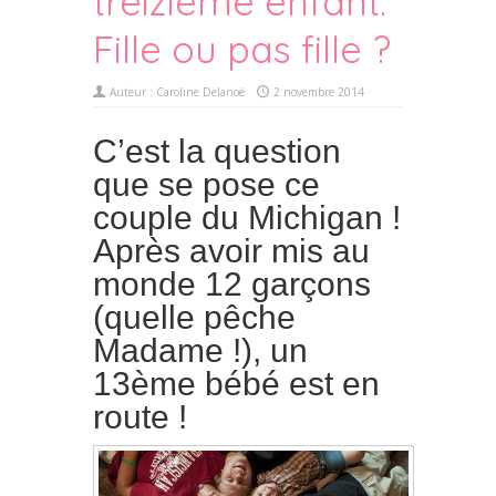
treizième enfant.
Fille ou pas fille ?
Auteur :
Caroline Delanoë
2 novembre 2014
C’est la question
que se pose ce
couple du Michigan !
Après avoir mis au
monde 12 garçons
(quelle pêche
Madame !), un
13ème bébé est en
route !